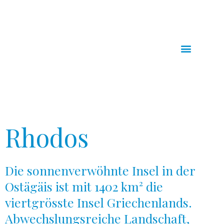
Zum
Inhalt
springen
Rhodos
Die sonnenverwöhnte Insel in der
Ostägäis ist mit 1402 km² die
viertgrösste Insel Griechenlands.
Abwechslungsreiche Landschaft,