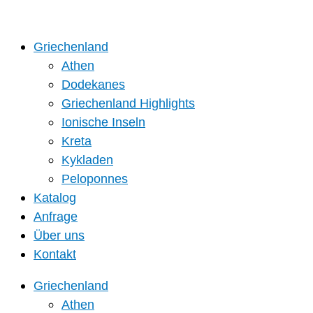
Zum
Inhalt
springen
Griechenland
Athen
Dodekanes
Griechenland Highlights
Ionische Inseln
Kreta
Kykladen
Peloponnes
Katalog
Anfrage
Über uns
Kontakt
Griechenland
Athen