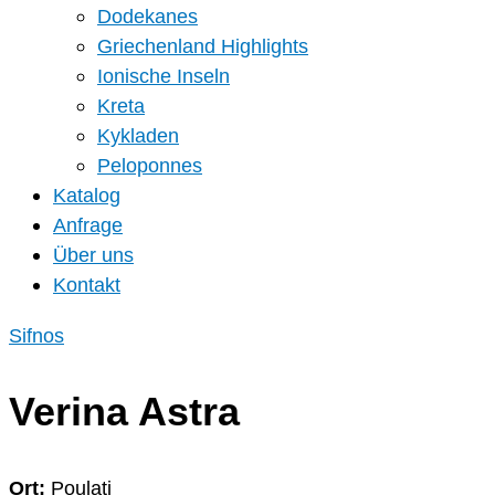
Dodekanes
Griechenland Highlights
Ionische Inseln
Kreta
Kykladen
Peloponnes
Katalog
Anfrage
Über uns
Kontakt
Sifnos
Verina Astra
Ort:
Poulati