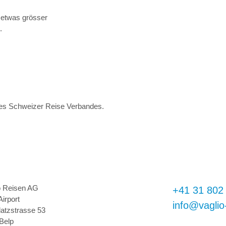
 etwas grösser
.
des Schweizer Reise Verbandes.
o Reisen AG
+41 31 802
Airport
info@vaglio
latzstrasse 53
Belp