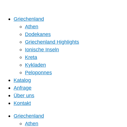
Zum
Inhalt
springen
Griechenland
Athen
Dodekanes
Griechenland Highlights
Ionische Inseln
Kreta
Kykladen
Peloponnes
Katalog
Anfrage
Über uns
Kontakt
Griechenland
Athen