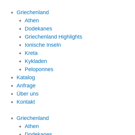
Zum
Inhalt
Griechenland
springen
Athen
Dodekanes
Griechenland Highlights
Ionische Inseln
Kreta
Kykladen
Peloponnes
Katalog
Anfrage
Über uns
Kontakt
Griechenland
Athen
Dodekanes